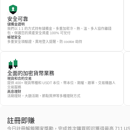
安全可靠
儲備金證明
我們以 1:1 的方式持有儲備金，多重加密冷、熱、溫、多人協作離錢
包，保護您的資產安全資產 100% 可兌付
帳號安全
多重安全項驗證，異地登入提醒，防 cookie 劫持
全面的加密貨幣業務
現貨和合約交易
提供 400+ 現貨幣種和 USDT 本位、幣本位、期權、跟單、交易機器人
交易服務
高息理財
活期理財，大額活期，節點質押等多種理財方式
註冊即賺
今日註冊解鎖獨家獎勵，完成首次購買即可獲得最高 711 US