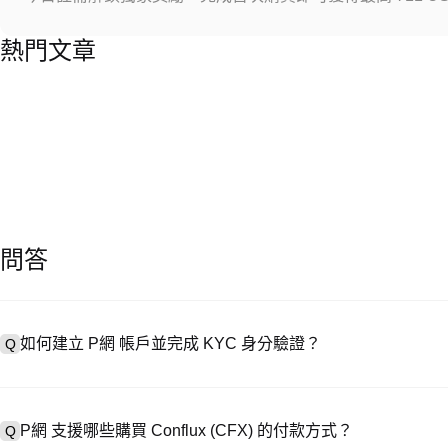
熱門文章
問答
如何建立 P網 帳戶並完成 KYC 身分驗證？
Q
建立帳戶需造訪
註冊頁面
或下載 P網 應用（iOS/安卓），點按「
A
成驗證。註冊後進入「設定 → 安全與驗證」，上傳有效身分證件和自拍
P網 支援哪些購買 Conflux (CFX) 的付款方式？
Q