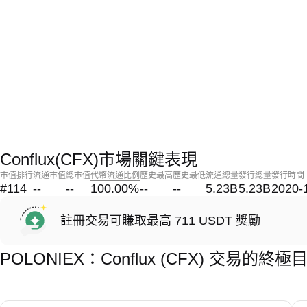
Conflux(CFX)市場關鍵表現
市值排行
流通市值
總市值
代幣流通比例
歷史最高
歷史最低
流通總量
發行總量
發行時間
#114
--
--
100.00
%
--
--
5.23B
5.23B
2020-
註冊交易可賺取最高 711 USDT 獎勵
POLONIEX：Conflux (CFX) 交易的終