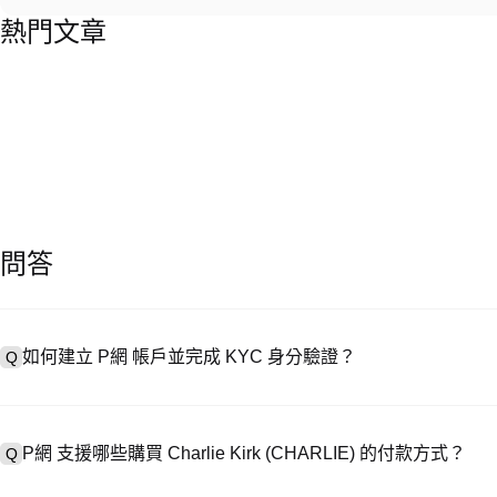
熱門文章
問答
如何建立 P網 帳戶並完成 KYC 身分驗證？
Q
建立帳戶需造訪
註冊頁面
或下載 P網 應用（iOS/安卓），點按「
A
成驗證。註冊後進入「設定 → 安全與驗證」，上傳有效身分證件和自拍
P網 支援哪些購買 Charlie Kirk (CHARLIE) 的付款方式？
Q