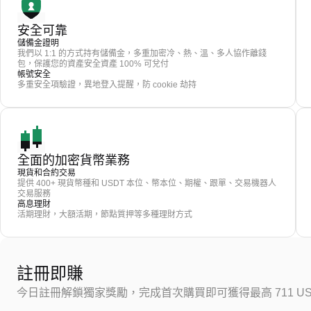
安全可靠
儲備金證明
我們以 1:1 的方式持有儲備金，多重加密冷、熱、溫、多人協作離錢
包，保護您的資產安全資產 100% 可兌付
帳號安全
多重安全項驗證，異地登入提醒，防 cookie 劫持
全面的加密貨幣業務
現貨和合約交易
提供 400+ 現貨幣種和 USDT 本位、幣本位、期權、跟單、交易機器人
交易服務
高息理財
活期理財，大額活期，節點質押等多種理財方式
註冊即賺
今日註冊解鎖獨家獎勵，完成首次購買即可獲得最高 711 US