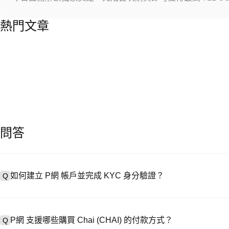
熱門文章
問答
如何建立 P網 帳戶並完成 KYC 身分驗證？
Q
建立帳戶需造訪
註冊頁面
或下載 P網 應用（iOS/安卓），點按「
A
成驗證。註冊後進入「設定 → 安全與驗證」，上傳有效身分證件和自拍
P網 支援哪些購買 Chai (CHAI) 的付款方式？
Q