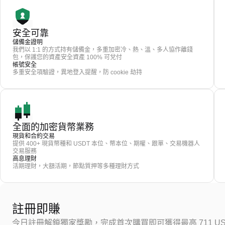
安全可靠
儲備金證明
我們以 1:1 的方式持有儲備金，多重加密冷、熱、溫、多人協作離錢
包，保護您的資產安全資產 100% 可兌付
帳號安全
多重安全項驗證，異地登入提醒，防 cookie 劫持
全面的加密貨幣業務
現貨和合約交易
提供 400+ 現貨幣種和 USDT 本位、幣本位、期權、跟單、交易機器人
交易服務
高息理財
活期理財，大額活期，節點質押等多種理財方式
註冊即賺
今日註冊解鎖獨家獎勵，完成首次購買即可獲得最高 711 US