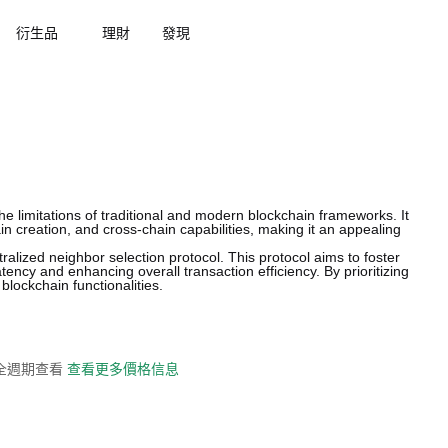
衍生品
理財
發現
e limitations of traditional and modern blockchain frameworks. It
ain creation, and cross-chain capabilities, making it an appealing
ralized neighbor selection protocol. This protocol aims to foster
ency and enhancing overall transaction efficiency. By prioritizing
blockchain functionalities.
史全週期查看
查看更多價格信息