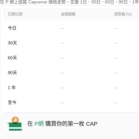
在 P 網上追蹤 Capverse 價格走勢，支援 1日、30日、60日、90日
日期比較
金額變動
漲跌幅 (%)
今日
--
--
30天
--
--
60天
--
--
90天
--
--
1 年
--
--
至今
--
--
在
P網
購買你的第一枚 CAP