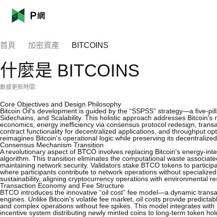
首頁
加密資產
BITCOINS
什麼是 BITCOINS
數據更新時間:
Core Objectives and Design Philosophy
Bitcoin Oil's development is guided by the “SSPSS” strategy—a five-pilla
Sidechains, and Scalability. This holistic approach addresses Bitcoin's 
economics, energy inefficiency via consensus protocol redesign, tran
contract functionality for decentralized applications, and throughput op
reimagines Bitcoin's operational logic while preserving its decentralize
Consensus Mechanism Transition
A revolutionary aspect of BTCO involves replacing Bitcoin's energy-in
algorithm. This transition eliminates the computational waste associa
maintaining network security. Validators stake BTCO tokens to participa
where participants contribute to network operations without specialize
sustainability, aligning cryptocurrency operations with environmental res
Transaction Economy and Fee Structure
BTCO introduces the innovative “oil cost” fee model—a dynamic transa
engines. Unlike Bitcoin's volatile fee market, oil costs provide predict
and complex operations without fee spikes. This model integrates wit
incentive system distributing newly minted coins to long-term token hol