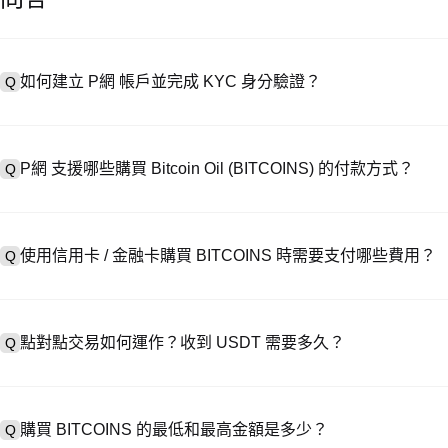
如何建立 P網 帳戶並完成 KYC 身分驗證？
Q
建立帳戶需造訪
註冊頁面
或下載 P網 應用（iOS/安卓），點按「
A
成驗證。註冊後進入「設定 → 安全與驗證」，上傳有效身分證件和自拍
P網 支援哪些購買 Bitcoin Oil (BITCOINS) 的付款方式？
Q
P網 支援：1）信用卡 / 金融卡（Visa/MasterCard）即時購
A
處購買 USDT；3）銀行轉帳（法幣入金）支援美元等法幣，到帳需 1-
使用信用卡 / 金融卡購買 BITCOINS 時需要支付哪些費用？
Q
易，提供客製化報價。
信用卡手續費因第三方供應商而異，通常為 0.5%-1.5%。 P網 不儲
A
→ BITCOINS，此時執行 BITCOINS/USDT 交易需支付標準現貨交易
點對點交易如何運作？收到 USDT 需要多久？
Q
在 P2P 交易中，選擇活躍賣家的廣告，發起購買訂單，直接向賣家付款
A
釋放至你的錢包。結算時間通常為 15 分鐘到 2 小時，取決於支付
購買 BITCOINS 的最低和最高金額是多少？
Q