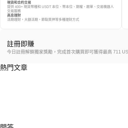
現貨和合約交易
提供 400+ 現貨幣種和 USDT 本位、幣本位、期權、跟單、交易機器人
交易服務
高息理財
活期理財，大額活期，節點質押等多種理財方式
註冊即賺
今日註冊解鎖獨家獎勵，完成首次購買即可獲得最高 711 US
熱門文章
問答