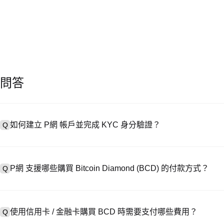
問答
如何建立 P網 帳戶並完成 KYC 身分驗證？
Q
建立帳戶需造訪
註冊頁面
或下載 P網 應用（iOS/安卓），點按「
A
成驗證。註冊後進入「設定 → 安全與驗證」，上傳有效身分證件和自拍
P網 支援哪些購買 Bitcoin Diamond (BCD) 的付款方式？
Q
P網 支援：1）信用卡 / 金融卡（Visa/MasterCard）即時購
A
處購買 USDT；3）銀行轉帳（法幣入金）支援美元等法幣，到帳需 1-
使用信用卡 / 金融卡購買 BCD 時需要支付哪些費用？
Q
易，提供客製化報價。