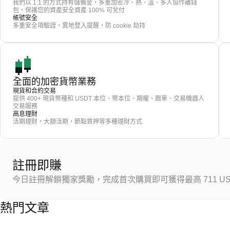
我們以 1:1 的方式持有儲備金，多重加密冷、熱、溫、多人協作離錢
包，保護您的資產安全資產 100% 可兌付
帳號安全
多重安全項驗證，異地登入提醒，防 cookie 劫持
全面的加密貨幣業務
現貨和合約交易
提供 400+ 現貨幣種和 USDT 本位、幣本位、期權、跟單、交易機器人
交易服務
高息理財
活期理財，大額活期，節點質押等多種理財方式
註冊即賺
今日註冊解鎖獨家獎勵，完成首次購買即可獲得最高 711 US
熱門文章