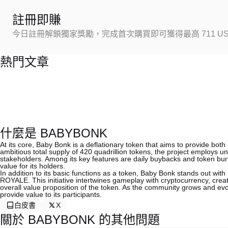
註冊即賺
今日註冊解鎖獨家獎勵，完成首次購買即可獲得最高 711 US
熱門文章
什麼是 BABYBONK
At its core, Baby Bonk is a deflationary token that aims to provide both 
ambitious total supply of 420 quadrillion tokens, the project employs u
stakeholders. Among its key features are daily buybacks and token burn
value for its holders.
In addition to its basic functions as a token, Baby Bonk stands out w
ROYALE. This initiative intertwines gameplay with cryptocurrency, crea
overall value proposition of the token. As the community grows and evo
provide value to its participants.
白皮書
X
關於 BABYBONK 的其他問題