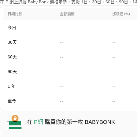
在 P 網上追蹤 Baby Bonk 價格走勢，支援 1日、30日、60日、90日
日期比較
金額變動
漲跌幅 (%)
今日
--
--
30天
--
--
60天
--
--
90天
--
--
1 年
--
--
至今
--
--
在
P網
購買你的第一枚 BABYBONK