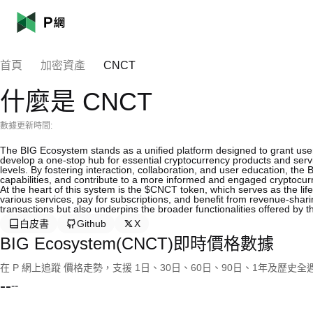
首頁
加密資產
CNCT
什麼是 CNCT
數據更新時間:
The BIG Ecosystem stands as a unified platform designed to grant users
develop a one-stop hub for essential cryptocurrency products and service
levels. By fostering interaction, collaboration, and user education, t
capabilities, and contribute to a more informed and engaged cryptocu
At the heart of this system is the $CNCT token, which serves as the l
various services, pay for subscriptions, and benefit from revenue-sharin
transactions but also underpins the broader functionalities offered by
白皮書
Github
X
BIG Ecosystem(CNCT)即時價格數據
在 P 網上追蹤 價格走勢，支援 1日、30日、60日、90日、1年及歷史
--
--