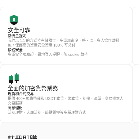
安全可靠
儲備金證明
我們以 1:1 的方式持有儲備金，多重加密冷、熱、溫、多人協作離錢
包，保護您的資產安全資產 100% 可兌付
帳號安全
多重安全項驗證，異地登入提醒，防 cookie 劫持
全面的加密貨幣業務
現貨和合約交易
提供 400+ 現貨幣種和 USDT 本位、幣本位、期權、跟單、交易機器人
交易服務
高息理財
活期理財，大額活期，節點質押等多種理財方式
註冊即賺