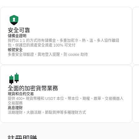
安全可靠
儲備金證明
我們以 1:1 的方式持有儲備金，多重加密冷、熱、溫、多人協作離錢
包，保護您的資產安全資產 100% 可兌付
帳號安全
多重安全項驗證，異地登入提醒，防 cookie 劫持
全面的加密貨幣業務
現貨和合約交易
提供 400+ 現貨幣種和 USDT 本位、幣本位、期權、跟單、交易機器人
交易服務
高息理財
活期理財，大額活期，節點質押等多種理財方式
註冊即賺