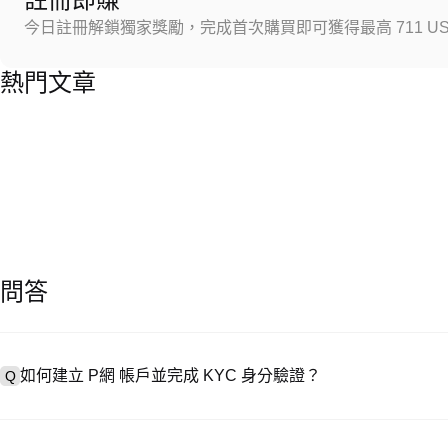
今日註冊解鎖獨家獎勵，完成首次購買即可獲得最高 711 US
熱門文章
問答
如何建立 P網 帳戶並完成 KYC 身分驗證？
Q
建立帳戶需造訪
註冊頁面
或下載 P網 應用（iOS/安卓），點按「
A
成驗證。註冊後進入「設定 → 安全與驗證」，上傳有效身分證件和自拍