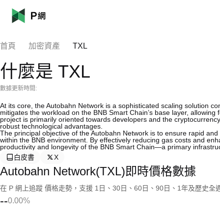
首頁
加密資產
TXL
什麼是 TXL
數據更新時間:
At its core, the Autobahn Network is a sophisticated scaling solution con
mitigates the workload on the BNB Smart Chain’s base layer, allowing 
project is primarily oriented towards developers and the cryptocurrency 
robust technological advantages.
The principal objective of the Autobahn Network is to ensure rapid and 
within the BNB environment. By effectively reducing gas costs and en
productivity and longevity of the BNB Smart Chain—a primary infrastru
白皮書
X
Autobahn Network(TXL)即時價格數據
在 P 網上追蹤 價格走勢，支援 1日、30日、60日、90日、1年及歷史
--
0.00%