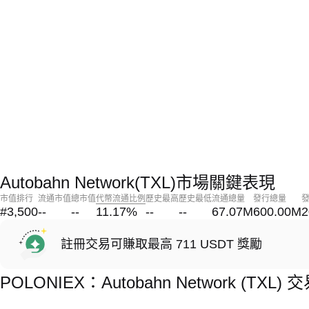
Autobahn Network(TXL)市場關鍵表現
市值排行
流通市值
總市值
代幣流通比例
歷史最高
歷史最低
流通總量
發行總量
#3,500
--
--
11.17
%
--
--
67.07M
600.00M
2
註冊交易可賺取最高 711 USDT 獎勵
POLONIEX：Autobahn Network (TX