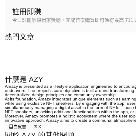
註冊即賺
今日註冊解鎖獨家獎勵，完成首次購買即可獲得最高 711 U
熱門文章
什麼是 AZY
Amazy is presented as a lifestyle application engineered to encourage
endeavors. The project's core objective is built around transforming f
decentralized design principles and community ownership.
At its foundation, Amazy integrates unique elements such as earning
while using exclusive NFT sneakers. By engaging with the app, users 
simultaneously managing a digital asset in the form of NFTs. These t
NFT sneakers, unlocking additional functionalities within the app, or 
Moreover, Amazy promotes a holistic ecosystem where the user experi
innovative approach, Amazy aims to create a communal atmosphere c
白皮書
X
關於 AZY 的其他問題