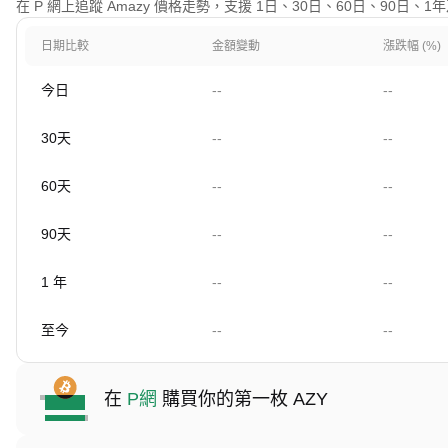
在 P 網上追蹤 Amazy 價格走勢，支援 1日、30日、60日、90日、
日期比較
金額變動
漲跌幅 (%)
今日
--
--
30天
--
--
60天
--
--
90天
--
--
1 年
--
--
至今
--
--
在
P網
購買你的第一枚 AZY