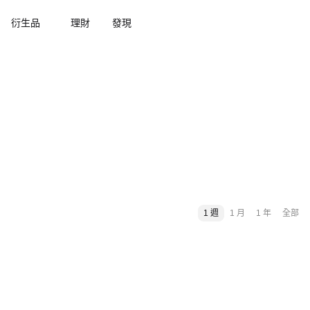
衍生品
理財
發現
1 週
1 月
1 年
全部