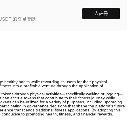
去註冊
SDT 的交易獎勵
 healthy habits while rewarding its users for their physical
itness into a profitable venture through the application of
 tokens through physical activities—specifically walking or jogging—
can accrue tokens that contribute to their fitness journey while
okens can be utilized for a variety of purposes, including upgrading
participating in governance decisions that shape the platform’s future.
ence transcends traditional fitness applications. By adopting this
onducive to promoting health, fitness, and financial rewards.