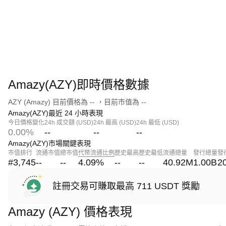
Amazy(AZY)即時價格數據
AZY (Amazy) 目前價格為 -- ，目前市值為 --
Amazy(AZY)最近 24 小時表現
今日價格變化
24h 成交額 (USD)
24h 最高 (USD)
24h 最低 (USD)
0.00%
--
--
--
Amazy(AZY)市場關鍵表現
市值排行
流通市值
總市值
代幣流通比例
歷史最高
歷史最低
流通總量
發行總量
發
#3,745
--
--
4.09
%
--
--
40.92M
1.00B
2
註冊交易可賺取最高 711 USDT 獎勵
Amazy (AZY) 價格表現