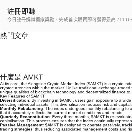
註冊即賺
今日註冊解鎖獨家獎勵，完成首次購買即可獲得最高 711 US
熱門文章
什麼是 AMKT
At its core, the Alongside Crypto Market Index ($AMKT) is a crypto ind
cryptocurrencies within the market. Unlike traditional exchange-traded
unique qualities of blockchain technology and decentralized finance to
Key Features of $AMKT
Diversification
: By investing in $AMKT, users gain exposure to a wide
selecting individual assets. This diversification reduces risk and capita
Monthly Rebalancing
: The index undergoes monthly rebalancing to ad
that it accurately reflects the current market conditions and trends.
Quarterly Reconstitution
: Every three months, $AMKT is re-evaluated
capitalisation. This process ensures that the index continually represen
Passive Management
: $AMKT is designed to operate passively, track
trading strategies, thus reducing associated management costs and ris