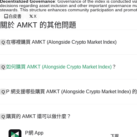
Decentralized Governance
: Governance of the index is conducted v
decisions regarding asset inclusion and other important governance m
stewards. This structure enhances community participation and promo
白皮書
X
關於 AMKT 的其他問題
在哪裡購買 AMKT (Alongside Crypto Market Index)
Q
A
中心化交易所 (CEX) 是購買 Alongside Crypto Market I
各種交易工具，幫助用戶輕鬆交易。例如，P 網支援多種代幣交易，包
如何購買 AMKT (Alongside Crypto Market Index)
？
Q
在 CEX 購買 Alongside Crypto Market Index 一般需要以下步驟：
1. 創建帳戶並完成身分驗證 (KYC)。
A
在 P 網僅需 4 步就可開啟您的加密資產交易之旅，安全便捷地買賣 AMKT (Al
2. 在帳戶中存入法幣或加密貨幣。
P 網支援哪些購買 AMKT (Alongside Crypto Market Inde
Q
3. 在 CEX 中搜尋 AMKT。
4. 以市價或限價下單購買。
A
P 網支援：
1）信用卡/金融卡(Visa/MasterCard) 即時購買穩定幣 (USDT)；
購買的 AMKT 還可以做什麼？
Q
2）點對點 (P2P) 交易，透過託管機制直接向其他用戶購買 USDT；
3）銀行轉帳（法幣入金）支援美元等法幣，到帳需 1-3 個工作日；
4）場外交易 (OTC) 處理超過 10 萬美元的大宗交易，提供客製化報
A
使用 USDT 或 USDC 進行合約交易。
P網 App
下載