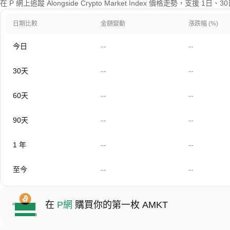
在 P 網上追蹤 Alongside Crypto Market Index 價格走勢，支援
日期比較
金額變動
漲跌幅 (%)
今日
--
--
30天
--
--
60天
--
--
90天
--
--
1 年
--
--
至今
--
--
在
P網
購買你的第一枚 AMKT