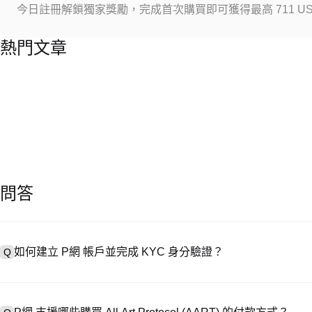
今日註冊解鎖獨家獎勵，完成首次購買即可獲得最高 711 US
熱門文章
問答
如何建立 P網 帳戶並完成 KYC 身分驗證？
Q
建立帳戶需造訪
註冊頁面
或下載 P網 應用（iOS/安卓），點按「
A
成驗證。註冊後進入「設定 → 安全與驗證」，上傳有效身分證件和自拍