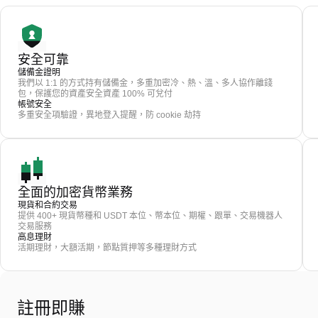
安全可靠
儲備金證明
我們以 1:1 的方式持有儲備金，多重加密冷、熱、溫、多人協作離錢
包，保護您的資產安全資產 100% 可兌付
帳號安全
多重安全項驗證，異地登入提醒，防 cookie 劫持
全面的加密貨幣業務
現貨和合約交易
提供 400+ 現貨幣種和 USDT 本位、幣本位、期權、跟單、交易機器人
交易服務
高息理財
活期理財，大額活期，節點質押等多種理財方式
註冊即賺