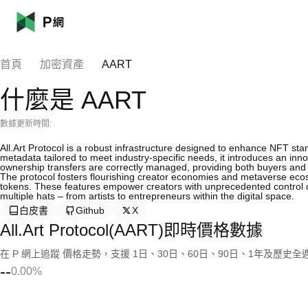
首頁
加密資產
AART
什麼是 AART
數據更新時間:
All.Art Protocol is a robust infrastructure designed to enhance NFT sta
metadata tailored to meet industry-specific needs, it introduces an i
ownership transfers are correctly managed, providing both buyers and s
The protocol fosters flourishing creator economies and metaverse eco
tokens. These features empower creators with unprecedented control o
multiple hats – from artists to entrepreneurs within the digital space.
白皮書
Github
X
All.Art Protocol(AART)即時價格數據
在 P 網上追蹤 價格走勢，支援 1日、30日、60日、90日、1年及歷史
--
0.00%