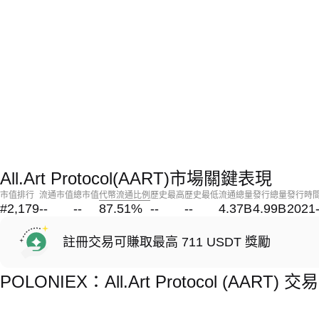
All.Art Protocol(AART)市場關鍵表現
市值排行
流通市值
總市值
代幣流通比例
歷史最高
歷史最低
流通總量
發行總量
發行時
#2,179
--
--
87.51
%
--
--
4.37B
4.99B
2021
註冊交易可賺取最高 711 USDT 獎勵
POLONIEX：All.Art Protocol (AART