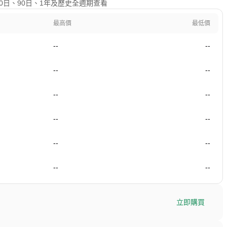
0日、60日、90日、1年及歷史全週期查看
最高價
最低價
--
--
--
--
--
--
--
--
--
--
--
--
立即購買