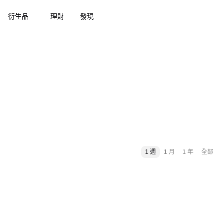
衍生品
理財
發現
1 週
1 月
1 年
全部