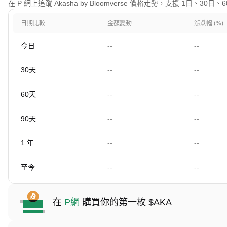
在 P 網上追蹤 Akasha by Bloomverse 價格走勢，支援 1日、3
日期比較
金額變動
漲跌幅 (%)
今日
--
--
30天
--
--
60天
--
--
90天
--
--
1 年
--
--
至今
--
--
在
P網
購買你的第一枚 $AKA