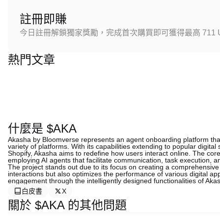
註冊即賺
今日註冊解鎖獨家獎勵，完成首次購買即可獲得最高 711 U
熱門文章
什麼是 $AKA
Akasha by Bloomverse represents an agent onboarding platform that
variety of platforms. With its capabilities extending to popular digit
Shopify, Akasha aims to redefine how users interact online. The cor
employing AI agents that facilitate communication, task execution,
The project stands out due to its focus on creating a comprehensiv
interactions but also optimizes the performance of various digital ap
engagement through the intelligently designed functionalities of Aka
白皮書
X
關於 $AKA 的其他問題