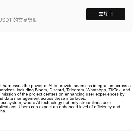
去註冊
SDT 的交易獎勵
 harnesses the power of AI to provide seamless integration across a
al services, including Bloom, Discord, Telegram, WhatsApp, TikTok, and
e mission of the project centers on enhancing user experiences by
 and data management across these interfaces.
e ecosystem, where AI technology not only streamlines user
plications. Users can expect an enhanced level of efficiency and
sha.