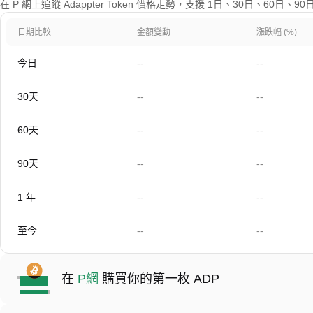
在 P 網上追蹤 Adappter Token 價格走勢，支援 1日、30日、60日
日期比較
金額變動
漲跌幅 (%)
今日
--
--
30天
--
--
60天
--
--
90天
--
--
1 年
--
--
至今
--
--
在
P網
購買你的第一枚 ADP