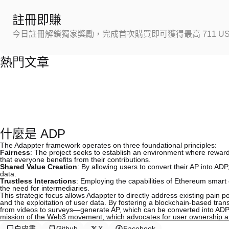
註冊即賺
今日註冊解鎖獨家獎勵，完成首次購買即可獲得最高 711 US
熱門文章
什麼是 ADP
The Adappter framework operates on three foundational principles:
Fairness
: The project seeks to establish an environment where rewards
that everyone benefits from their contributions.
Shared Value Creation
: By allowing users to convert their AP into ADP
data.
Trustless Interactions
: Employing the capabilities of Ethereum smar
the need for intermediaries.
This strategic focus allows Adappter to directly address existing pain po
and the exploitation of user data. By fostering a blockchain-based tr
from videos to surveys—generate AP, which can be converted into ADP a
mission of the Web3 movement, which advocates for user ownership an
白皮書
Github
X
Facebook