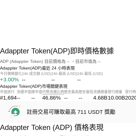
Adappter Token(ADP)即時價格數據
ADP (Adappter Token) 目前價格為 -- ，目前市值為 --
Adappter Token(ADP)最近 24 小時表現
今日價格變化
24h 成交額 (USD)
24h 最高 (USD)
24h 最低 (USD)
+3.00%
--
--
--
Adappter Token(ADP)市場關鍵表現
市值排行
流通市值
總市值
代幣流通比例
歷史最高
歷史最低
流通總量
發行總量
發行時
#1,694
--
--
46.86
%
--
--
4.68B
10.00B
202
註冊交易可賺取最高 711 USDT 獎勵
Adappter Token (ADP) 價格表現