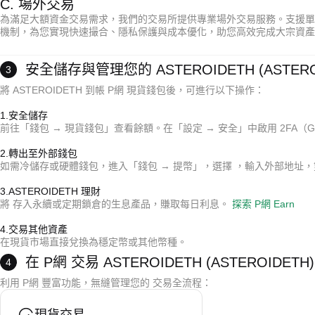
C. 場外交易
為滿足大額資金交易需求，我們的交易所提供專業場外交易服務。支援單筆
機制，為您實現快速撮合、隱私保護與成本優化，助您高效完成大宗資
安全儲存與管理您的 ASTEROIDETH (ASTERO
3
將 ASTEROIDETH 到帳 P網 現貨錢包後，可進行以下操作：
1.安全儲存
前往「錢包 → 現貨錢包」查看餘額。在「設定 → 安全」中啟用 2FA（G
2.轉出至外部錢包
如需冷儲存或硬體錢包，進入「錢包 → 提幣」，選擇 ，輸入外部地址
*註意:
無中間手續費，價格由賣家設定；
3.ASTEROIDETH 理財
託管保護確保雙方完成支付和釋放；
將 存入永續或定期鎖倉的生息產品，賺取每日利息。
探索 P網 Earn
結算時間通常為 15 分鐘 – 2 小時（取決於支付方式）
4.交易其他資產
在現貨市場直接兌換為穩定幣或其他幣種。
*註意:
無中間手續費，價格由賣家設定；
在 P網 交易 ASTEROIDETH (ASTEROIDETH)
4
託管保護確保雙方完成支付和釋放；
結算時間通常為 15 分鐘 – 2 小時（取決於支付方式）
利用 P網 豐富功能，無縫管理您的 交易全流程：
*註意:
信用卡支付由第三方處理，P網 不儲存卡片資料；
手續費為 0.5% – 1.5%（因提供商而異）；