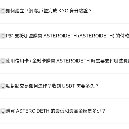
如何建立 P網 帳戶並完成 KYC 身分驗證？
Q
建立帳戶需造訪
註冊頁面
或下載 P網 應用（iOS/安卓），點按「
A
成驗證。註冊後進入「設定 → 安全與驗證」，上傳有效身分證件和自拍
P網 支援哪些購買 ASTEROIDETH (ASTEROIDETH) 的
Q
P網 支援：1）信用卡 / 金融卡（Visa/MasterCard）即時購
A
處購買 USDT；3）銀行轉帳（法幣入金）支援美元等法幣，到帳需 1-
使用信用卡 / 金融卡購買 ASTEROIDETH 時需要支付哪些
Q
易，提供客製化報價。
信用卡手續費因第三方供應商而異，通常為 0.5%-1.5%。 P網 不儲
A
→ ASTEROIDETH，此時執行 ASTEROIDETH/USDT 交易需支
點對點交易如何運作？收到 USDT 需要多久？
Q
在 P2P 交易中，選擇活躍賣家的廣告，發起購買訂單，直接向賣家付款
A
釋放至你的錢包。結算時間通常為 15 分鐘到 2 小時，取決於支付
購買 ASTEROIDETH 的最低和最高金額是多少？
Q
最低和最高限額因購買方式和驗證等級而異。信用卡 / 金融卡最低通常
A