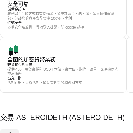
安全可靠
儲備金證明
我們以 1:1 的方式持有儲備金，多重加密冷、熱、溫、多人協作離錢
包，保護您的資產安全資產 100% 可兌付
帳號安全
多重安全項驗證，異地登入提醒，防 cookie 劫持
全面的加密貨幣業務
現貨和合約交易
提供 400+ 現貨幣種和 USDT 本位、幣本位、期權、跟單、交易機器人
交易服務
高息理財
活期理財，大額活期，節點質押等多種理財方式
交易 ASTEROIDETH (ASTEROIDETH)