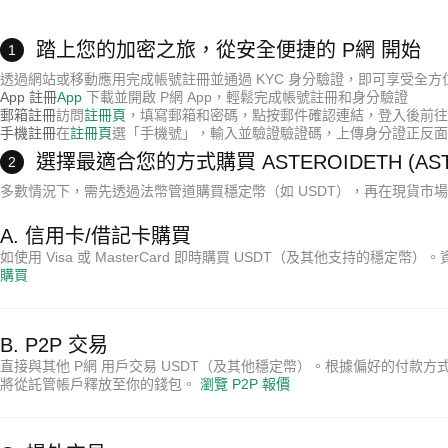
踏上您的加密之旅，從安全便捷的 P網 開始
1
透過網站或移動應用完成帳號註冊並通過 KYC 身分驗證，即可享受全
App 註冊
App
下載並開啟 P網 App，輕鬆完成帳號註冊和身分驗證
郵箱註冊
訪問
註冊頁
，填寫郵箱和密碼，點按郵件確認連結，登入後前往「
手機註冊
在
註冊頁
選「手機號」，輸入並驗證驗證碼，上傳身分證正反面完
選擇最適合您的方式購買 ASTEROIDETH (AST
2
多數情況下，需先透過法幣管道購買穩定幣（如 USDT），再在現貨市場交易 U
A. 信用卡/借記卡購買
如使用 Visa 或 MasterCard 即時購買 USDT（及其他支持的穩定
購買
B. P2P 交易
直接與其他 P網 用戶交易 USDT（及其他穩定幣）。根據偏好的付款方式
將從託管帳戶釋放至你的錢包。
瀏覽 P2P 報價