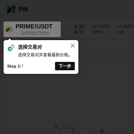
PRIME/USDT
0.22
24h 涨跌幅
24h 最高
Echelon Prime
$0.22
0.00
%
0.22
×
K线时间周期支持自定义
PRIME/USDT
0.00
%
0.22
选择交易对
选择交易对并查看最新价格。
分时
15分
1时
4时
1天
1周
Step 1
/7
下一步