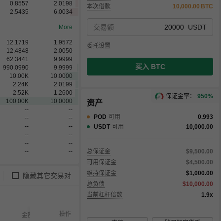
0.8557
2.0198
本次借款
10,000.00
BTC
2.5435
6.0034
交易额
USDT
More
12.1719
1.9572
委托设置
12.4848
2.0050
62.3441
9.9999
买入 BTC
990.0990
9.9999
10.00
K
10.0000
2.24
K
2.0199
2.52
K
1.2600
保证金率：
950%
100.00
K
10.0000
资产
--
--
POD
可用
0.993
--
--
--
--
USDT
可用
10,000.00
--
--
--
--
--
--
总保证金
$9,500.00
可用保证金
$4,500.00
维持保证金
$1,000.00
隐藏其它交易对
总负债
$10,000.00
当前杠杆倍数
1.9x
操作
金额
已成交
未成交