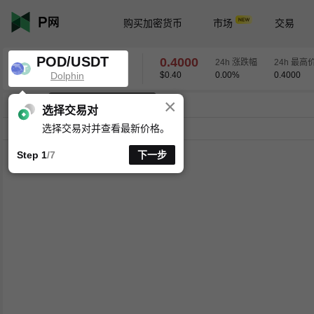
购买加密货币
市场
交易
POD/USDT
0.4000
24h 涨跌幅
24h 最高
Dolphin
$0.40
0.00
%
0.4000
×
K线时间周期支持自定义
POD/USDT
0.00
%
0.4000
选择交易对
选择交易对并查看最新价格。
分时
15分
1时
4时
1天
1周
Step 1
/7
下一步