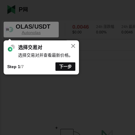
OLAS/USDT
0.0046
24h 涨跌幅
24h 最
Autonolas
$0.00
0.00
%
0.0046
×
K线时间周期支持自定义
OLAS/USDT
0.00
%
0.0046
选择交易对
选择交易对并查看最新价格。
分时
15分
1时
4时
1天
1周
Step 1
/7
下一步