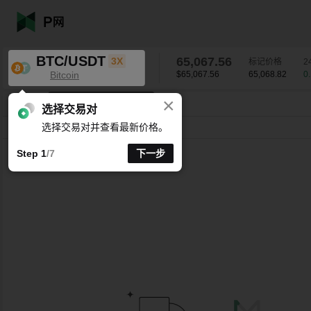
BTC/USDT
65,067.47
3X
标记价格
2
Bitcoin
$65,067.47
65,068.82
0
×
K线时间周期支持自定义
BTC/USDT
0.13
%
65,067.47
选择交易对
选择交易对并查看最新价格。
分时
15分
1时
4时
1天
1周
Step 1
/7
下一步