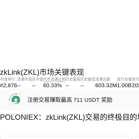
zkLink(ZKL)市场关键表现
市值排行
流通市值
总市值
代币流通比例
历史最高
历史最低
流通总量
发行总量
发
#2,876
--
--
60.33
%
--
--
603.32M
1.00B
20
注册交易赚取最高 711 USDT 奖励
POLONIEX：zkLink(ZKL)交易的终极目