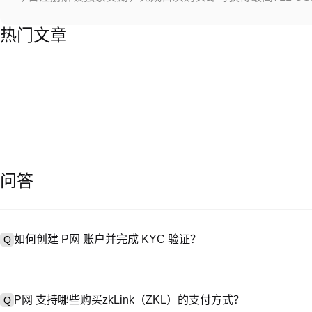
热门文章
问答
如何创建 P网 账户并完成 KYC 验证？
Q
创建账户需访问
注册页面
或下载 P网 应用（iOS/Android），
A
成验证。注册后进入 “设置→安全与验证”，上传有效身份证件和自拍。验
P网 支持哪些购买zkLink（ZKL）的支付方式？
Q