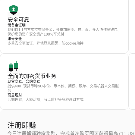
安全可靠
储备金证明
我们以1:1的方式持有储备金，多重加密冷、热、温、多人协作离钱包,
保护您的资产安全资产100%可兑付
账号安全
多重安全项验证，异地登录提醒，防cookie劫持
全面的加密货币业务
现货交易、合约交易
提供400+现货币种&U本位、币本位、期权、跟单、交易机器人交易服
务
高息理财
活期理财，大额活期，节点质押等多种理财方式
注册即赚
今日注册解锁独家奖励，完成首次购买即可获得最高711 US