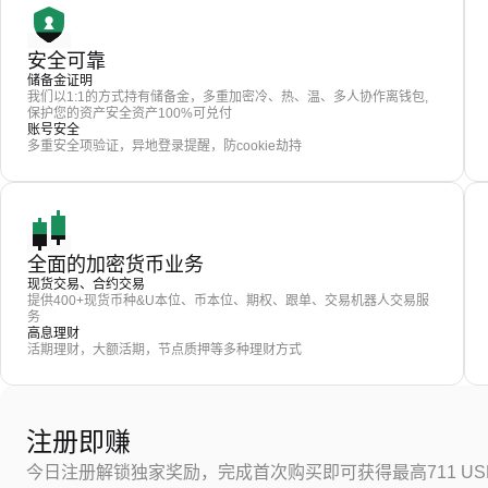
安全可靠
储备金证明
我们以1:1的方式持有储备金，多重加密冷、热、温、多人协作离钱包,
保护您的资产安全资产100%可兑付
账号安全
多重安全项验证，异地登录提醒，防cookie劫持
全面的加密货币业务
现货交易、合约交易
提供400+现货币种&U本位、币本位、期权、跟单、交易机器人交易服
务
高息理财
活期理财，大额活期，节点质押等多种理财方式
注册即赚
今日注册解锁独家奖励，完成首次购买即可获得最高711 US