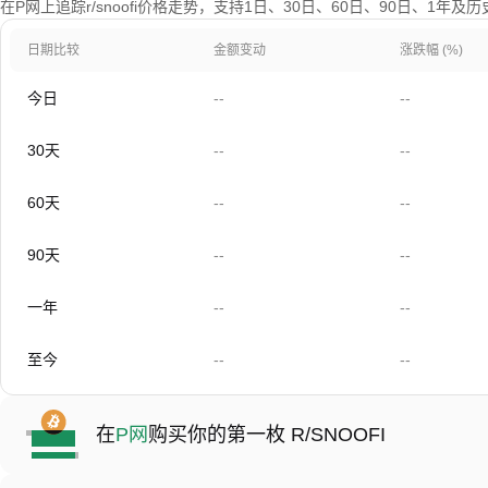
在P网上追踪r/snoofi价格走势，支持1日、30日、60日、90日、1年及
日期比较
金额变动
涨跌幅 (%)
今日
--
--
30天
--
--
60天
--
--
90天
--
--
一年
--
--
至今
--
--
在
P网
购买你的第一枚 R/SNOOFI