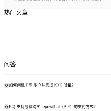
热门文章
问答
如何创建 P网 账户并完成 KYC 验证？
Q
创建账户需访问
注册页面
或下载 P网 应用（iOS/Android
A
成验证。注册后进入 “设置→安全与验证”，上传有效身份证件和自拍。
P网 支持哪些购买pepewifhat（PIF）的支付方式？
Q