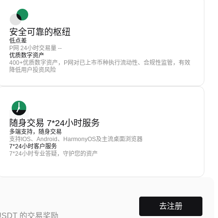
安全可靠的枢纽
低点差
P网 24小时交易量 --
优质数字资产
400+优质数字资产，P网对已上市币种执行流动性、合规性监管，有效
降低用户投资风险
随身交易 7*24小时服务
多端支持，随身交易
支持IOS、Android、HarmonyOS及主流桌面浏览器
7*24小时客户服务
7*24小时专业答疑，守护您的资产
去注册
SDT 的交易奖励