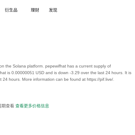
衍生品
理财
发现
on the Solana platform. pepewifhat has a current supply of
fhat is 0.00000051 USD and is down -3.29 over the last 24 hours. It is
t 24 hours. More information can be found at https://pif.live/.
全周期查看
查看更多价格信息