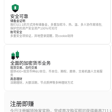
安全可靠
储备金证明
我们以1:1的方式持有储备金，多重加密冷、热、温、多人协作离钱包,
保护您的资产安全资产100%可兑付
账号安全
多重安全项验证，异地登录提醒，防cookie劫持
全面的加密货币业务
现货交易、合约交易
提供400+现货币种&U本位、币本位、期权、跟单、交易机器人交易服
务
高息理财
活期理财，大额活期，节点质押等多种理财方式
注册即赚
今日注册解锁独家奖励，完成首次购买即可获得最高711 U