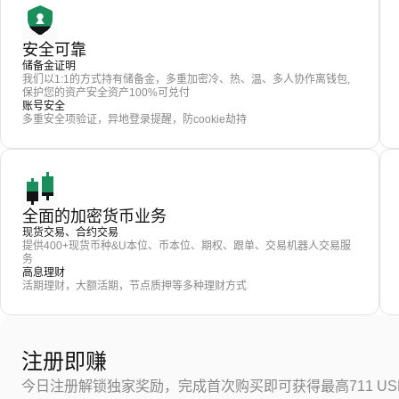
安全可靠
储备金证明
我们以1:1的方式持有储备金，多重加密冷、热、温、多人协作离钱包,
保护您的资产安全资产100%可兑付
账号安全
多重安全项验证，异地登录提醒，防cookie劫持
全面的加密货币业务
现货交易、合约交易
提供400+现货币种&U本位、币本位、期权、跟单、交易机器人交易服
务
高息理财
活期理财，大额活期，节点质押等多种理财方式
注册即赚
今日注册解锁独家奖励，完成首次购买即可获得最高711 US