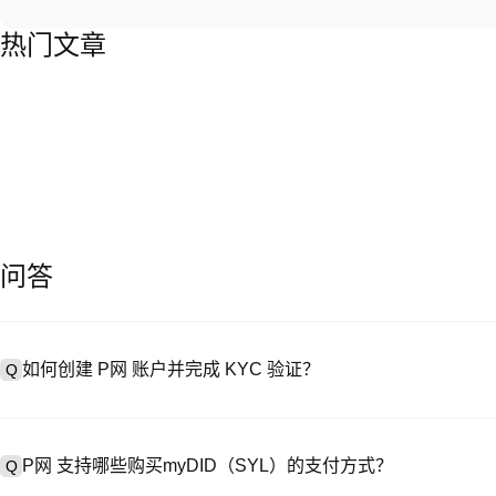
热门文章
问答
如何创建 P网 账户并完成 KYC 验证？
Q
创建账户需访问
注册页面
或下载 P网 应用（iOS/Android），
A
成验证。注册后进入 “设置→安全与验证”，上传有效身份证件和自拍。验
P网 支持哪些购买myDID（SYL）的支付方式？
Q