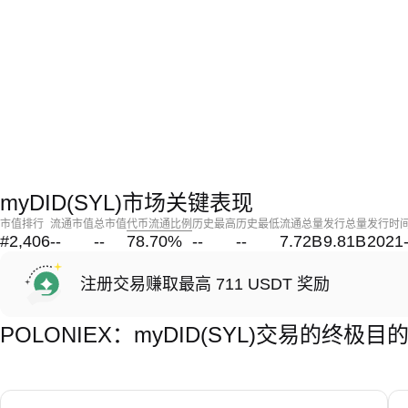
myDID(SYL)市场关键表现
市值排行
流通市值
总市值
代币流通比例
历史最高
历史最低
流通总量
发行总量
发行时
#2,406
--
--
78.70
%
--
--
7.72B
9.81B
2021
注册交易赚取最高 711 USDT 奖励
POLONIEX：myDID(SYL)交易的终极目