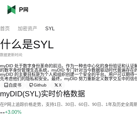
首页
加密资产
SYL
什么是SYL
数据更新时间:
myDID 处于数字身份革命的前沿。作为一种去中心化的身份验证和认
的数字身份管理生态系统，myDID 专门针对当今数据驱动时代普遍存
myDID 的主要目标是为个人和组织创建一个安全的平台。用户可以期
先考虑他们的隐私和安全。最终，myDID 努力重新定义数字交互中的信
白皮书
Github
X
myDID(SYL)实时价格数据
在P网上追踪价格走势，支持1日、30日、60日、90日、1年及历史全周
--
+3.00%