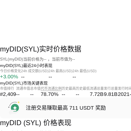
myDID(SYL)实时价格数据
SYL(myDID)当前价格为-- ，当前市值为--
myDID(SYL)最近24小时表现
今日价格变化
24h 成交额(USD)
24h 最高(USD)
24h 最低(USD)
+3.00%
--
--
--
myDID(SYL)市场关键表现
市值排行
流通市值
总市值
代币流通比例
历史最高
历史最低
流通总量
发行总量
发行时
#2,409
--
--
78.70
%
--
--
7.72B
9.81B
2021
注册交易赚取最高 711 USDT 奖励
myDID (SYL) 价格表现