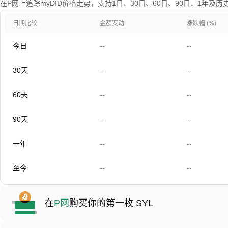
在P网上追踪myDID价格走势，支持1日、30日、60日、90日、1年及
日期比较
金额变动
涨跌幅 (%)
今日
--
--
30天
--
--
60天
--
--
90天
--
--
一年
--
--
至今
--
--
在
P网
购买你的第一枚 SYL