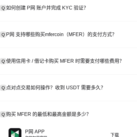
如何创建 P网 账户并完成 KYC 验证？
Q
创建账户需访问
注册页面
或下载 P网 应用（iOS/Android），
A
成验证。注册后进入 “设置→安全与验证”，上传有效身份证件和自拍。验
P网 支持哪些购买mfercoin（MFER）的支付方式？
Q
P网 支持：1）信用卡 / 借记卡（Visa/MasterCard）即时购
A
处购买 USDT；3）银行转账（法币入金）支持美元等法币，到账需 1-
使用信用卡 / 借记卡购买 MFER 时需要支付哪些费用？
Q
易，提供定制报价。
信用卡手续费因第三方提供商而异，通常为 0.5%-1.5%。P网 不存
A
USDT→MFER，此时执行 MFER/USDT 交易需支付标准现货交易费（
点对点交易如何操作？收到 USDT 需要多久？
Q
在 P2P 交易中，选择活跃卖家的广告，发起购买订单，直接向卖家付款
A
释放至你的钱包。结算时间通常为 15 分钟到 2 小时，取决于支付
购买 MFER 的最低和最高金额是多少？
Q
最低和最高限额因购买方式和验证等级而异。信用卡 / 借记卡最低通常
A
P网 APP
下载
常起价 10 美元）；银行转账最低存款多为 100 美元。操作前请查