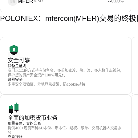
MFER
--
0.00
%
/USDT
POLONIEX：mfercoin(MFER)交易的终
安全可靠
储备金证明
我们以1:1的方式持有储备金，多重加密冷、热、温、多人协作离钱包,
保护您的资产安全资产100%可兑付
账号安全
多重安全项验证，异地登录提醒，防cookie劫持
全面的加密货币业务
现货交易、合约交易
提供400+现货币种&U本位、币本位、期权、跟单、交易机器人交易服
务
高息理财