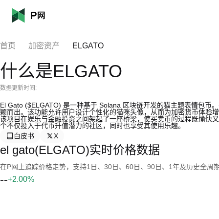
首页
加密资产
ELGATO
什么是ELGATO
数据更新时间:
El Gato ($ELGATO) 是一种基于 Solana 区块链开发的猫主题表
颖而出。该功能允许用户设计个性化的猫咪头像，从而为加密货币体验增
该项目在娱乐与金融投资之间架起了一座桥梁，使买卖币的过程既愉快又易于
个不仅投入于代币升值潜力的社区，同时也享受其使用乐趣。
白皮书
X
el gato(ELGATO)实时价格数据
在P网上追踪价格走势，支持1日、30日、60日、90日、1年及历史全周
--
+2.00%