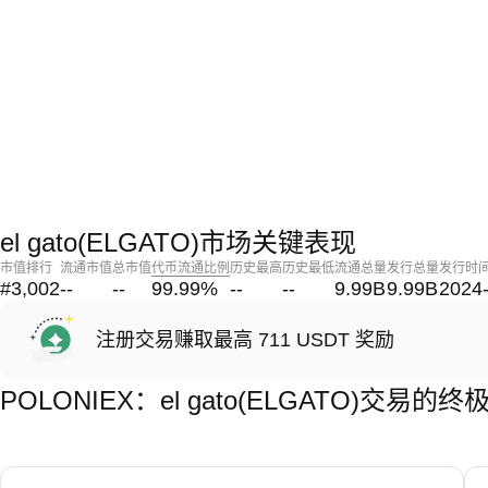
el gato(ELGATO)市场关键表现
市值排行
流通市值
总市值
代币流通比例
历史最高
历史最低
流通总量
发行总量
发行时
#3,002
--
--
99.99
%
--
--
9.99B
9.99B
2024
注册交易赚取最高 711 USDT 奖励
POLONIEX：el gato(ELGATO)交易的