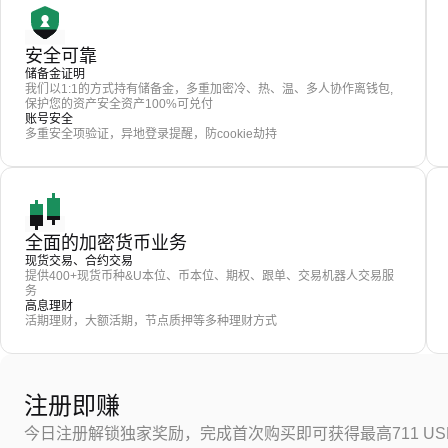
安全可靠
储备金证明
我们以1:1的方式持有储备金，多重加密冷、热、温、多人协作离钱包,
保护您的资产安全资产100%可兑付
账号安全
多重安全项验证，异地登录提醒，防cookie劫持
全面的加密货币业务
现货交易、合约交易
提供400+现货币种&U本位、币本位、期权、跟单、交易机器人交易服
务
高息理财
活期理财，大额活期，节点质押等多种理财方式
注册即赚
今日注册解锁独家奖励，完成首次购买即可获得最高711 US