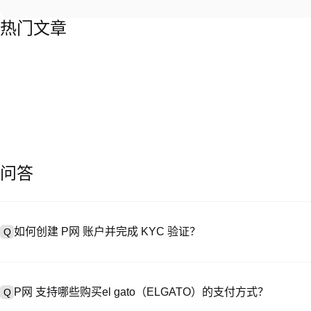
热门文章
问答
如何创建 P网 账户并完成 KYC 验证？
Q
创建账户需访问
注册页面
或下载 P网 应用（iOS/Android），
A
成验证。注册后进入 “设置→安全与验证”，上传有效身份证件和自拍。验
P网 支持哪些购买el gato（ELGATO）的支付方式？
Q