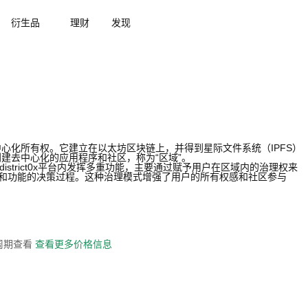
衍生品
理财
发现
中去中心化所有权。它建立在以太坊区块链上，并得到星际文件系统（IPFS）
够创建去中心化的应用程序和社区，称为“区域”。
该代币在district0x平台内发挥多重功能，主要通过赋予用户在区域内的治理权来
向和功能的决策过程。这种治理模式增强了用户的所有权感和社区参与
全周期查看
查看更多价格信息