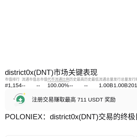
district0x(DNT)市场关键表现
市值排行
流通市值
总市值
代币流通比例
历史最高
历史最低
流通总量
发行总量
发行
#1,154
--
--
100.00
%
--
--
1.00B
1.00B
201
注册交易赚取最高 711 USDT 奖励
POLONIEX：district0x(DNT)交易的