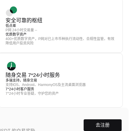
安全可靠的枢纽
低点差
P网 24小时交易量 --
优质数字资产
400+优质数字资产，P网对已上市币种执行流动性、合规性监管，有效
降低用户投资风险
随身交易 7*24小时服务
多端支持，随身交易
支持IOS、Android、HarmonyOS及主流桌面浏览器
7*24小时客户服务
7*24小时专业答疑，守护您的资产
去注册
SDT 的交易奖励