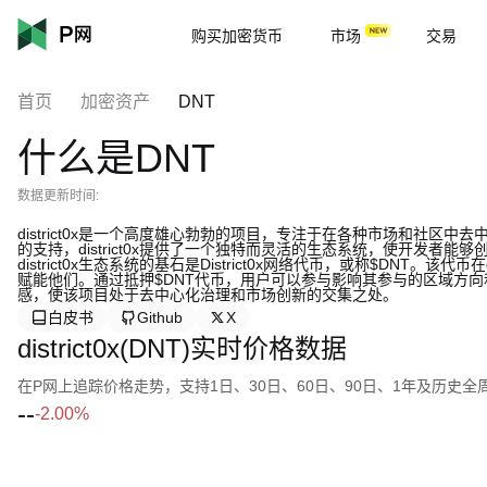
购买加密货币
市场
交易
首页
加密资产
DNT
什么是DNT
数据更新时间:
district0x是一个高度雄心勃勃的项目，专注于在各种市场和社区
的支持，district0x提供了一个独特而灵活的生态系统，使开发者能
district0x生态系统的基石是District0x网络代币，或称$DNT。
赋能他们。通过抵押$DNT代币，用户可以参与影响其参与的区域方
感，使该项目处于去中心化治理和市场创新的交集之处。
白皮书
Github
X
district0x(DNT)实时价格数据
在P网上追踪价格走势，支持1日、30日、60日、90日、1年及历史
--
-2.00%