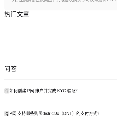
热门文章
问答
如何创建 P网 账户并完成 KYC 验证？
Q
创建账户需访问
注册页面
或下载 P网 应用（iOS/Android
A
成验证。注册后进入 “设置→安全与验证”，上传有效身份证件和自拍。
P网 支持哪些购买district0x（DNT）的支付方式？
Q