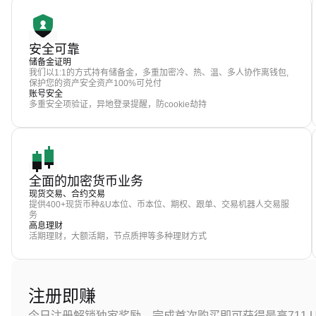
安全可靠
储备金证明
我们以1:1的方式持有储备金，多重加密冷、热、温、多人协作离钱包,
保护您的资产安全资产100%可兑付
账号安全
多重安全项验证，异地登录提醒，防cookie劫持
全面的加密货币业务
现货交易、合约交易
提供400+现货币种&U本位、币本位、期权、跟单、交易机器人交易服
务
高息理财
活期理财，大额活期，节点质押等多种理财方式
注册即赚
今日注册解锁独家奖励，完成首次购买即可获得最高711 U