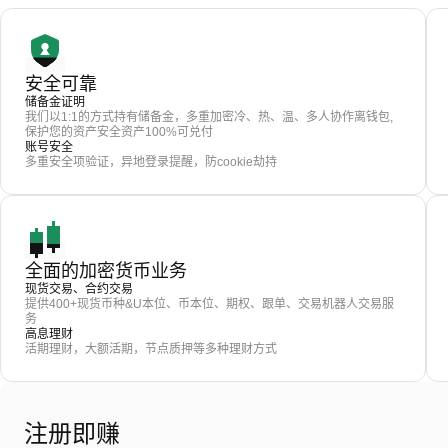
安全可靠
储备金证明
我们以1:1的方式持有储备金，多重加密冷、热、温、多人协作离钱包,
保护您的资产安全资产100%可兑付
账号安全
多重安全项验证，异地登录提醒，防cookie劫持
全面的加密货币业务
现货交易、合约交易
提供400+现货币种&U本位、币本位、期权、跟单、交易机器人交易服
务
高息理财
活期理财，大额活期，节点质押等多种理财方式
注册即赚