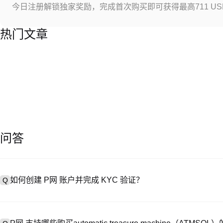
今日注册解锁独家奖励，完成首次购买即可获得最高711 US
热门文章
问答
如何创建 P网 账户并完成 KYC 验证？
Q
创建账户需访问
注册页面
或下载 P网 应用（iOS/Android），
A
成验证。注册后进入 “设置→安全与验证”，上传有效身份证件和自拍。验