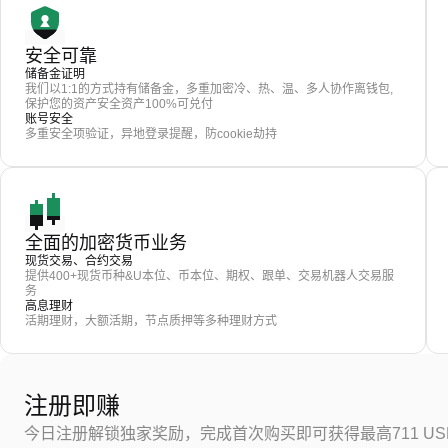
安全可靠
储备金证明
我们以1:1的方式持有储备金，多重加密冷、热、温、多人协作离钱包,
保护您的资产安全资产100%可兑付
账号安全
多重安全项验证，异地登录提醒，防cookie劫持
全面的加密货币业务
现货交易、合约交易
提供400+现货币种&U本位、币本位、期权、跟单、交易机器人交易服
务
高息理财
活期理财，大额活期，节点质押等多种理财方式
注册即赚
今日注册解锁独家奖励，完成首次购买即可获得最高711 US