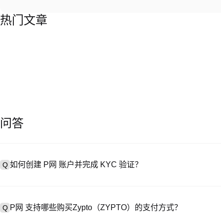
热门文章
问答
如何创建 P网 账户并完成 KYC 验证？
Q
创建账户需访问
注册页面
或下载 P网 应用（iOS/Android），
A
成验证。注册后进入 “设置→安全与验证”，上传有效身份证件和自拍。验
P网 支持哪些购买Zypto（ZYPTO）的支付方式？
Q