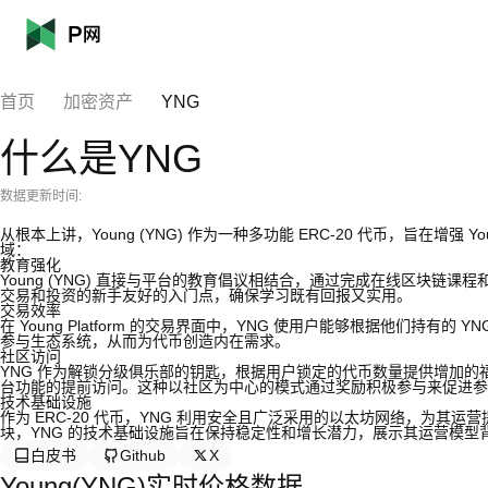
首页
加密资产
YNG
什么是YNG
数据更新时间:
从根本上讲，Young (YNG) 作为一种多功能 ERC-20 代币，旨在增强 
域：
教育强化
Young (YNG) 直接与平台的教育倡议相结合，通过完成在线区块链课
交易和投资的新手友好的入门点，确保学习既有回报又实用。
交易效率
在 Young Platform 的交易界面中，YNG 使用户能够根据他们持
参与生态系统，从而为代币创造内在需求。
社区访问
YNG 作为解锁分级俱乐部的钥匙，根据用户锁定的代币数量提供增加
台功能的提前访问。这种以社区为中心的模式通过奖励积极参与来促进参
技术基础设施
作为 ERC-20 代币，YNG 利用安全且广泛采用的以太坊网络，为
块，YNG 的技术基础设施旨在保持稳定性和增长潜力，展示其运营模型
白皮书
Github
X
Young(YNG)实时价格数据