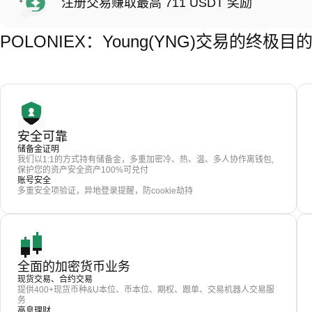
注册交易赚取最高 711 USDT 奖励
POLONIEX：Young(YNG)交易的终极目
安全可靠
储备金证明
我们以1:1的方式持有储备金，多重加密冷、热、温、多人协作离钱包,
保护您的资产安全资产100%可兑付
账号安全
多重安全项验证，异地登录提醒，防cookie劫持
全面的加密货币业务
现货交易、合约交易
提供400+现货币种&U本位、币本位、期权、跟单、交易机器人交易服
务
高息理财