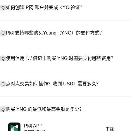
如何创建 P网 账户并完成 KYC 验证？
Q
创建账户需访问
注册页面
或下载 P网 应用（iOS/Android），
A
成验证。注册后进入 “设置→安全与验证”，上传有效身份证件和自拍。验
P网 支持哪些购买Young（YNG）的支付方式？
Q
P网 支持：1）信用卡 / 借记卡（Visa/MasterCard）即时购
A
处购买 USDT；3）银行转账（法币入金）支持美元等法币，到账需 1-
使用信用卡 / 借记卡购买 YNG 时需要支付哪些费用？
Q
易，提供定制报价。
信用卡手续费因第三方提供商而异，通常为 0.5%-1.5%。P网 不存
A
USDT→YNG，此时执行 YNG/USDT 交易需支付标准现货交易费（低至
点对点交易如何操作？收到 USDT 需要多久？
Q
在 P2P 交易中，选择活跃卖家的广告，发起购买订单，直接向卖家付款
A
释放至你的钱包。结算时间通常为 15 分钟到 2 小时，取决于支付
购买 YNG 的最低和最高金额是多少？
Q
最低和最高限额因购买方式和验证等级而异。信用卡 / 借记卡最低通常
A
P网 APP
下载
常起价 10 美元）；银行转账最低存款多为 100 美元。操作前请查