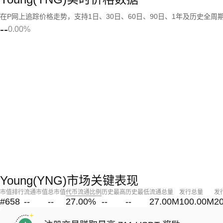
在P网上追踪价格走势，支持1日、30日、60日、90日、1年及历史全周
--
0.00%
Young(YNG)市场关键表现
市值排行
流通市值
总市值
代币流通比例
历史最高
历史最低
流通总量
发行总量
发
#658
--
--
27.00
%
--
--
27.00M
100.00M
2