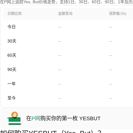
在P网上追踪Yes, But价格走势，支持1日、30日、60日、90日、1年
日期比较
金额变动
涨跌幅 (%)
今日
--
--
30天
--
--
60天
--
--
90天
--
--
一年
--
--
至今
--
--
在
P网
购买你的第一枚 YESBUT