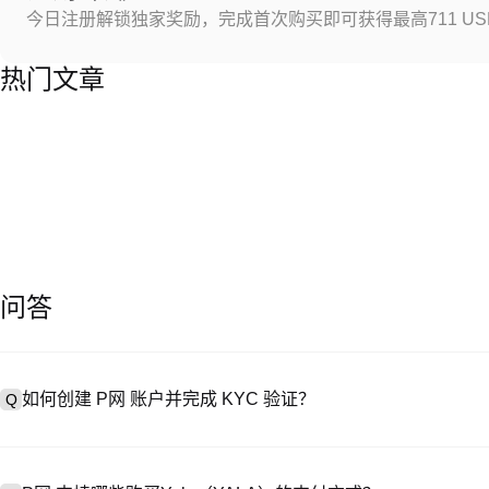
今日注册解锁独家奖励，完成首次购买即可获得最高711 US
热门文章
问答
如何创建 P网 账户并完成 KYC 验证？
Q
创建账户需访问
注册页面
或下载 P网 应用（iOS/Android），
A
成验证。注册后进入 “设置→安全与验证”，上传有效身份证件和自拍。验