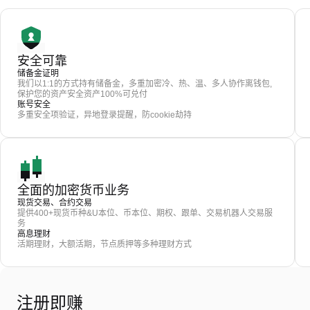
安全可靠
储备金证明
我们以1:1的方式持有储备金，多重加密冷、热、温、多人协作离钱包,
保护您的资产安全资产100%可兑付
账号安全
多重安全项验证，异地登录提醒，防cookie劫持
全面的加密货币业务
现货交易、合约交易
提供400+现货币种&U本位、币本位、期权、跟单、交易机器人交易服
务
高息理财
活期理财，大额活期，节点质押等多种理财方式
注册即赚