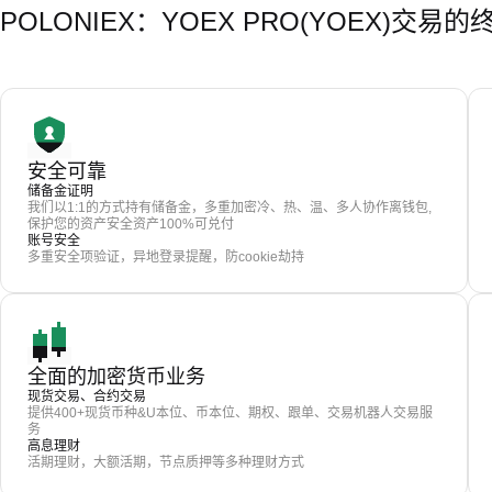
POLONIEX：YOEX PRO(YOEX)交易
安全可靠
储备金证明
我们以1:1的方式持有储备金，多重加密冷、热、温、多人协作离钱包,
保护您的资产安全资产100%可兑付
账号安全
多重安全项验证，异地登录提醒，防cookie劫持
全面的加密货币业务
现货交易、合约交易
提供400+现货币种&U本位、币本位、期权、跟单、交易机器人交易服
务
高息理财
活期理财，大额活期，节点质押等多种理财方式