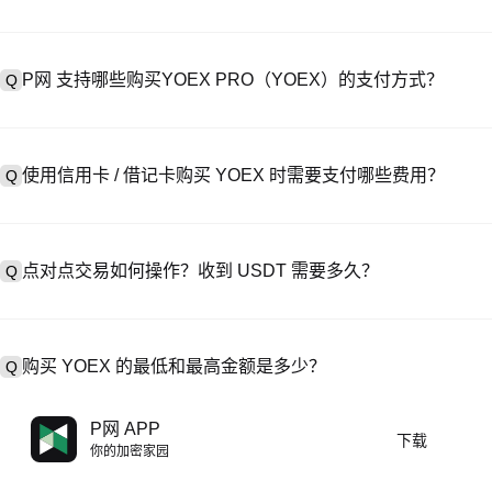
创建账户需访问
注册页面
或下载 P网 应用（iOS/Android），
A
成验证。注册后进入 “设置→安全与验证”，上传有效身份证件和自拍。验
P网 支持哪些购买YOEX PRO（YOEX）的支付方式？
Q
P网 支持：1）信用卡 / 借记卡（Visa/MasterCard）即时购
A
处购买 USDT；3）银行转账（法币入金）支持美元等法币，到账需 1-
使用信用卡 / 借记卡购买 YOEX 时需要支付哪些费用？
Q
易，提供定制报价。
信用卡手续费因第三方提供商而异，通常为 0.5%-1.5%。P网 不存
A
USDT→YOEX，此时执行 YOEX/USDT 交易需支付标准现货交易费（
点对点交易如何操作？收到 USDT 需要多久？
Q
在 P2P 交易中，选择活跃卖家的广告，发起购买订单，直接向卖家付款
A
释放至你的钱包。结算时间通常为 15 分钟到 2 小时，取决于支付
购买 YOEX 的最低和最高金额是多少？
Q
最低和最高限额因购买方式和验证等级而异。信用卡 / 借记卡最低通常
A
P网 APP
下载
常起价 10 美元）；银行转账最低存款多为 100 美元。操作前请查
你的加密家园