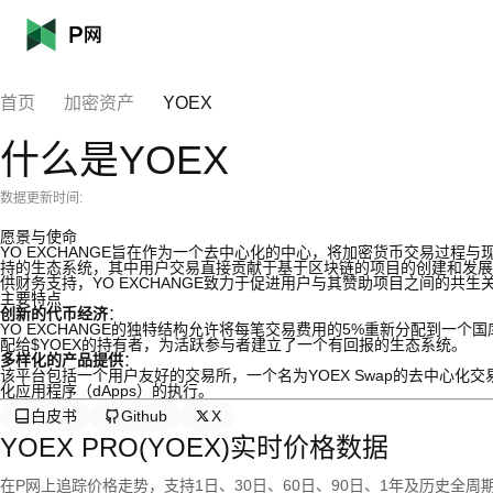
首页
加密资产
YOEX
什么是YOEX
数据更新时间:
愿景与使命
YO EXCHANGE旨在作为一个去中心化的中心，将加密货币交易过
持的生态系统，其中用户交易直接贡献于基于区块链的项目的创建和发展
供财务支持，YO EXCHANGE致力于促进用户与其赞助项目之间的共生
主要特点
创新的代币经济
：
YO EXCHANGE的独特结构允许将每笔交易费用的5%重新分配到一个
配给$YOEX的持有者，为活跃参与者建立了一个有回报的生态系统。
多样化的产品提供
：
该平台包括一个用户友好的交易所，一个名为YOEX Swap的去中心
化应用程序（dApps）的执行。
白皮书
Github
X
YOEX PRO(YOEX)实时价格数据
在P网上追踪价格走势，支持1日、30日、60日、90日、1年及历史全周