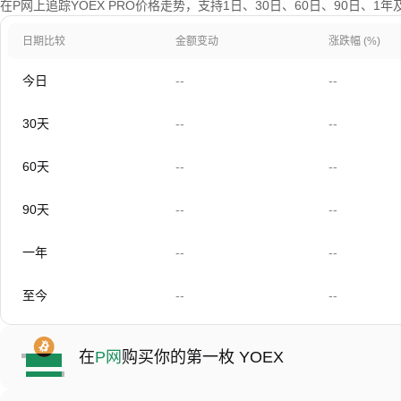
在P网上追踪YOEX PRO价格走势，支持1日、30日、60日、90日、1
日期比较
金额变动
涨跌幅 (%)
今日
--
--
30天
--
--
60天
--
--
90天
--
--
一年
--
--
至今
--
--
在
P网
购买你的第一枚 YOEX