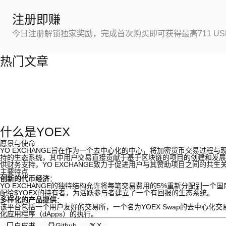
注册即赚
今日注册解锁独家奖励，完成首次购买即可获得最高711 US
热门文章
什么是YOEX
愿景与使命
YO EXCHANGE旨在作为一个去中心化的中心，将加密货币交易过
持的生态系统，其中用户交易直接贡献于基于区块链的项目的创建和发展
供财务支持，YO EXCHANGE致力于促进用户与其赞助项目之间的共生
主要特点
创新的代币经济
：
YO EXCHANGE的独特结构允许将每笔交易费用的5%重新分配到一个
配给$YOEX的持有者，为活跃参与者建立了一个有回报的生态系统。
多样化的产品提供
：
该平台包括一个用户友好的交易所，一个名为YOEX Swap的去中心
化应用程序（dApps）的执行。
白皮书
Github
X