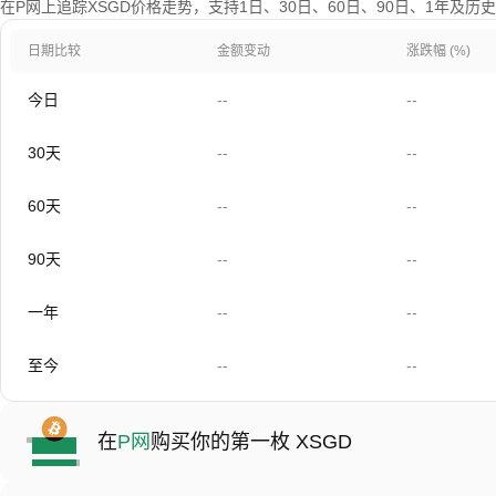
在P网上追踪XSGD价格走势，支持1日、30日、60日、90日、1年及历
日期比较
金额变动
涨跌幅 (%)
今日
--
--
30天
--
--
60天
--
--
90天
--
--
一年
--
--
至今
--
--
在
P网
购买你的第一枚 XSGD