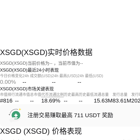
XSGD(XSGD)实时价格数据
XSGD(XSGD)当前价格为-- ，当前市值为--
XSGD(XSGD)最近24小时表现
今日价格变化
24h 成交额(USD)
24h 最高(USD)
24h 最低(USD)
0.00%
--
--
--
XSGD(XSGD)市场关键表现
市值排行
流通市值
总市值
代币流通比例
历史最高
历史最低
流通总量
发行总量
发行
#816
--
--
18.69
%
--
--
15.63M
83.61M
202
注册交易赚取最高 711 USDT 奖励
XSGD (XSGD) 价格表现