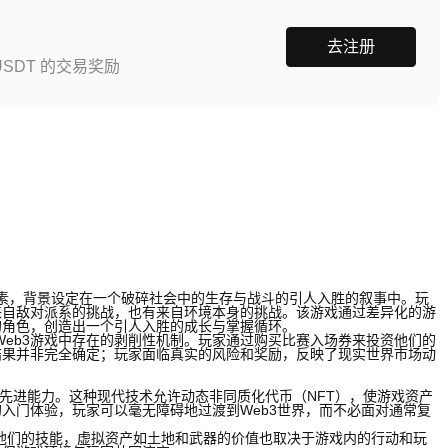
去注册
SDT 的交易奖励
G元素，背景设定在一个破碎社会中的生存与战斗的引人入胜的叙事中。玩
来自敌对派系的挑战，也有来自环境本身的挑战。该游戏通过差异化的游
的角色，创造出一个引人入胜的成长与掌握循环。
往Web3游戏中存在的剥削性机制。玩家通过购买比赛入场券来投资他们的
结果并非完全确定；玩家面临真实的风险和奖励，反映了现实世界市场动
链的先进能力。这种现代技术允许动态非同质化代币（NFT），使游戏资产
入门体验，玩家可以毫无障碍地过渡到Web3世界，而不必面对通常复
展他们的技能，虚拟资产如土地和武器的价值也取决于游戏内的行动和玩