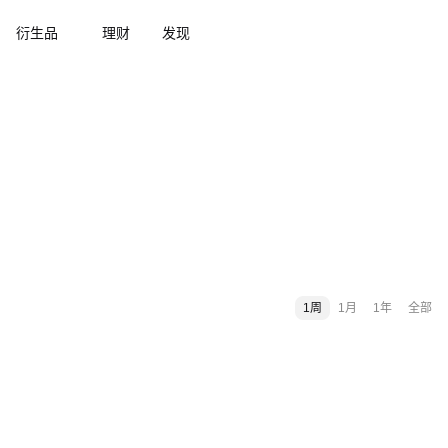
衍生品
理财
发现
1周
1月
1年
全部