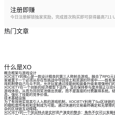
注册即赚
今日注册解锁独家奖励，完成首次购买即可获得最高711 U
热门文章
什么是XO
概念框架与游戏设计
XOCIETY的核心是一款设计精良的第三人称射击游戏，融合了RP
家被置于一个必须从存在性挑战中夺回领土和资源的环境中——既有
戏机制使自己与众不同，允许玩家通过技能树和装备升级来增强他们
XOCIETY在一个创新的经济模型下运作，旨在保持参与度并阻止以
游戏体验，从而为共同奖池做出贡献，而不是直接的付费赢得系统。
态，强化了技能的竞争价值。
技术基础设施
为了有效地实现其引人入胜的游戏机制，XOCIETY利用了Sui区块
的细粒度所有权和定制成为可能。通过快速的交易最终确定和无摩擦的
杂的区块链互动障碍。
XOCIETY的一个突出特点是实时资产演变的整合：角色不仅可以发