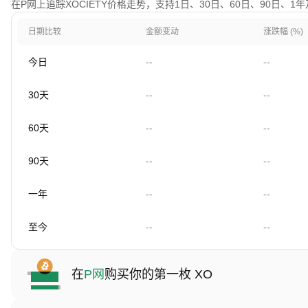
在P网上追踪XOCIETY价格走势，支持1日、30日、60日、90日、1
日期比较
金额变动
涨跌幅 (%)
今日
--
--
30天
--
--
60天
--
--
90天
--
--
一年
--
--
至今
--
--
在
P网
购买你的第一枚 XO