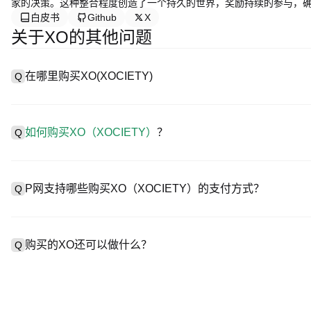
家的决策。这种整合程度创造了一个持久的世界，奖励持续的参与，
白皮书
Github
X
关于XO的其他问题
在哪里购买XO(XOCIETY)
Q
A
中心化交易所（CEX）是购买XOCIETY最简单、最可靠的方式
用户轻松交易。例如，P网支持多种代币交易，包括XO，并提供具
如何购买XO（XOCIETY）
？
Q
在 CEX 购买XOCIETY一般需要以下步骤：
步骤1.创建账户并完成身份认证（KYC）。
A
在P网仅需4步就可开启您的加密资产交易之旅，安全便捷地买卖XO
步骤2.在账户中存入法币或者加密货币。
P网支持哪些购买XO（XOCIETY）的支付方式？
Q
步骤3.在CEX中搜索XO。
步骤4.以市场价或限价下单购买。
A
P网支持：
1）信用卡/借记卡（Visa/MasterCard）即时购买稳定币（USDT）
购买的XO还可以做什么？
Q
2）点对点（P2P）交易，通过托管机制直接从其他用户处购买 US
3）银行转账（法币入金）支持美元等法币，到账需1-3个工作日；
4）场外交易（OTC）处理超过10万美元的大宗交易，提供定制报
A
使用USDT或者USDC进行合约交易。
持币赚币，坐享收益。