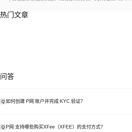
热门文章
问答
如何创建 P网 账户并完成 KYC 验证？
Q
创建账户需访问
注册页面
或下载 P网 应用（iOS/Android），
A
成验证。注册后进入 “设置→安全与验证”，上传有效身份证件和自拍。验
P网 支持哪些购买XFee（XFEE）的支付方式？
Q