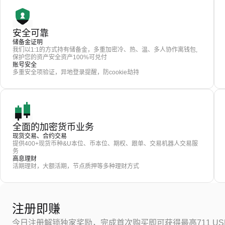
安全可靠
储备金证明
我们以1:1的方式持有储备金，多重加密冷、热、温、多人协作离钱包,
保护您的资产安全资产100%可兑付
账号安全
多重安全项验证，异地登录提醒，防cookie劫持
全面的加密货币业务
现货交易、合约交易
提供400+现货币种&U本位、币本位、期权、跟单、交易机器人交易服
务
高息理财
活期理财，大额活期，节点质押等多种理财方式
注册即赚
今日注册解锁独家奖励，完成首次购买即可获得最高711 US