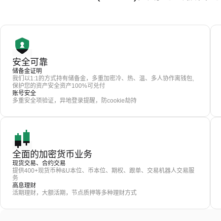
安全可靠
储备金证明
我们以1:1的方式持有储备金，多重加密冷、热、温、多人协作离钱包,
保护您的资产安全资产100%可兑付
账号安全
多重安全项验证，异地登录提醒，防cookie劫持
全面的加密货币业务
现货交易、合约交易
提供400+现货币种&U本位、币本位、期权、跟单、交易机器人交易服
务
高息理财
活期理财，大额活期，节点质押等多种理财方式