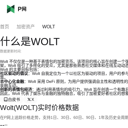
首页
加密资产
WOLT
什么是WOLT
数据更新时间:
Wolt 不仅仅是一种基于表情包的加密货币。该项目的核心旨在创建一
架，Wolt 吸引了多样化的受众，尤其是那些熟悉社交媒体和在线互动动
Wolt 的主要目标包括：
社区驱动的倡议
：Wolt 自我定位为一个以社区为驱动的项目，用户的
策。
去中心化金融
：Wolt 采用 DeFi 原则，为用户提供强调自主性和
金融互动。
创新的表情包经济
：通过利用表情包的吸引力，Wolt 旨在创造一个有
因此，Wolt 代表了娱乐与金融的独特融合，吸引了加密爱好者社区的想
白皮书
X
Wolt(WOLT)实时价格数据
在P网上追踪价格走势，支持1日、30日、60日、90日、1年及历史全周
--
--