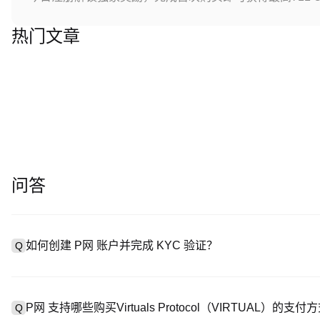
热门文章
问答
如何创建 P网 账户并完成 KYC 验证？
Q
创建账户需访问
注册页面
或下载 P网 应用（iOS/Android
A
成验证。注册后进入 “设置→安全与验证”，上传有效身份证件和自拍。
P网 支持哪些购买Virtuals Protocol（VIRTUAL）的支付
Q