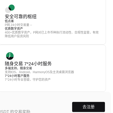
安全可靠的枢纽
低点差
P网 24小时交易量 --
优质数字资产
400+优质数字资产，P网对已上市币种执行流动性、合规性监管，有效
降低用户投资风险
随身交易 7*24小时服务
多端支持，随身交易
支持IOS、Android、HarmonyOS及主流桌面浏览器
7*24小时客户服务
7*24小时专业答疑，守护您的资产
去注册
SDT 的交易奖励