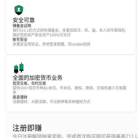
安全可靠
储备金证明
我们以1:1的方式持有储备金，多重加密冷、热、温、多人协作离钱包,
保护您的资产安全资产100%可兑付
账号安全
多重安全项验证，异地登录提醒，防cookie劫持
全面的加密货币业务
现货交易、合约交易
提供400+现货币种&U本位、币本位、期权、跟单、交易机器人交易服
务
高息理财
活期理财，大额活期，节点质押等多种理财方式
注册即赚
今日注册解锁独家奖励，完成首次购买即可获得最高711 U