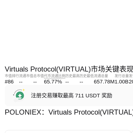
Virtuals Protocol(VIRTUAL)市场关键表
市值排行
流通市值
总市值
代币流通比例
历史最高
历史最低
流通总量
发行总量
发
#86
--
--
65.77
%
--
--
657.78M
1.00B
2
注册交易赚取最高 711 USDT 奖励
POLONIEX：Virtuals Protocol(VI