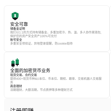
安全可靠
储备金证明
我们以1:1的方式持有储备金，多重加密冷、热、温、多人协作离钱包,
保护您的资产安全资产100%可兑付
账号安全
多重安全项验证，异地登录提醒，防cookie劫持
全面的加密货币业务
现货交易、合约交易
提供400+现货币种&U本位、币本位、期权、跟单、交易机器人交易服
务
高息理财
活期理财，大额活期，节点质押等多种理财方式
注册即赚