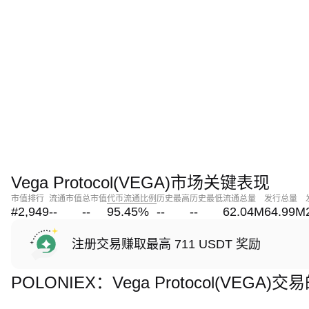
Vega Protocol(VEGA)市场关键表现
市值排行
流通市值
总市值
代币流通比例
历史最高
历史最低
流通总量
发行总量
#2,949
--
--
95.45
%
--
--
62.04M
64.99M
注册交易赚取最高 711 USDT 奖励
POLONIEX：Vega Protocol(VEGA