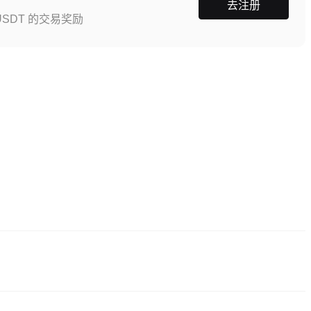
去注册
SDT 的交易奖励
），点击 “注册”，提供邮箱或手机号，设置密码，并通过确认链接或短信验证码完
验证通常在 24-48 小时内完成。