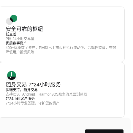
安全可靠的枢纽
低点差
P网 24小时交易量 --
优质数字资产
400+优质数字资产，P网对已上市币种执行流动性、合规性监管，有效
降低用户投资风险
随身交易 7*24小时服务
多端支持，随身交易
支持IOS、Android、HarmonyOS及主流桌面浏览器
7*24小时客户服务
7*24小时专业答疑，守护您的资产