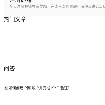
今日注册解锁独家奖励，完成首次购买即可获得最高711 U
热门文章
问答
如何创建 P网 账户并完成 KYC 验证？
Q
创建账户需访问
注册页面
或下载 P网 应用（iOS/Android
A
成验证。注册后进入 “设置→安全与验证”，上传有效身份证件和自拍。