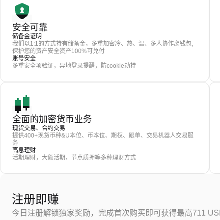
安全可靠
储备金证明
我们以1:1的方式持有储备金，多重加密冷、热、温、多人协作离钱包,
保护您的资产安全资产100%可兑付
账号安全
多重安全项验证，异地登录提醒，防cookie劫持
全面的加密货币业务
现货交易、合约交易
提供400+现货币种&U本位、币本位、期权、跟单、交易机器人交易服
务
高息理财
活期理财，大额活期，节点质押等多种理财方式
注册即赚
今日注册解锁独家奖励，完成首次购买即可获得最高711 US