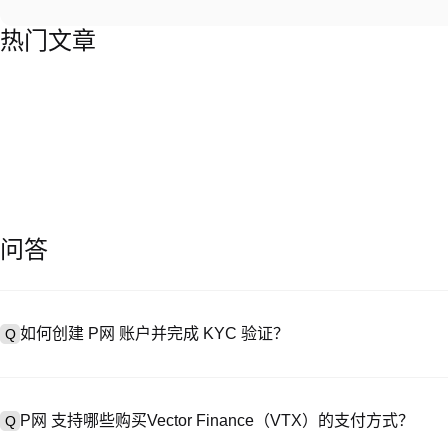
热门文章
问答
如何创建 P网 账户并完成 KYC 验证？
Q
创建账户需访问
注册页面
或下载 P网 应用（iOS/Android），
A
成验证。注册后进入 “设置→安全与验证”，上传有效身份证件和自拍。验
P网 支持哪些购买Vector Finance（VTX）的支付方式？
Q