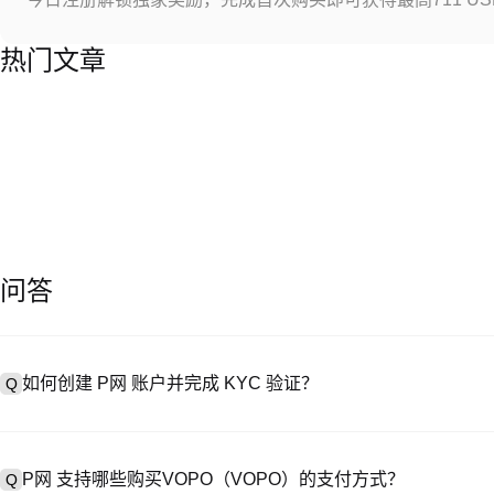
热门文章
问答
如何创建 P网 账户并完成 KYC 验证？
Q
创建账户需访问
注册页面
或下载 P网 应用（iOS/Android），
A
成验证。注册后进入 “设置→安全与验证”，上传有效身份证件和自拍。验
P网 支持哪些购买VOPO（VOPO）的支付方式？
Q