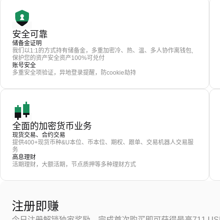
安全可靠
储备金证明
我们以1:1的方式持有储备金，多重加密冷、热、温、多人协作离钱包,
保护您的资产安全资产100%可兑付
账号安全
多重安全项验证，异地登录提醒，防cookie劫持
全面的加密货币业务
现货交易、合约交易
提供400+现货币种&U本位、币本位、期权、跟单、交易机器人交易服
务
高息理财
活期理财，大额活期，节点质押等多种理财方式
注册即赚
今日注册解锁独家奖励，完成首次购买即可获得最高711 US