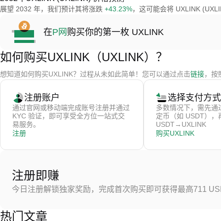
展望 2032 年，我们预计其将涨跌
+43.23%
，这可能会将 UXLINK (UX
在
P网
购买你的第一枚 UXLINK
如何购买UXLINK（UXLINK）？
想知道如何购买UXLINK？过程从未如此简单！您可以通过点击
链接
，按
注册账户
选择支付方式
通过官网或移动端完成账号注册并通过
多数情况下，需先通
KYC 验证，即可享受全方位一站式交
定币（如 USDT）
易服务。
USDT→UXLINK
注册
购买UXLINK
注册即赚
今日注册解锁独家奖励，完成首次购买即可获得最高711 US
热门文章