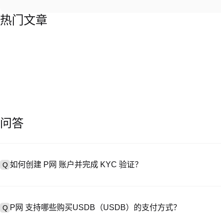
热门文章
问答
如何创建 P网 账户并完成 KYC 验证？
Q
创建账户需访问
注册页面
或下载 P网 应用（iOS/Android），
A
成验证。注册后进入 “设置→安全与验证”，上传有效身份证件和自拍。验
P网 支持哪些购买USDB（USDB）的支付方式？
Q