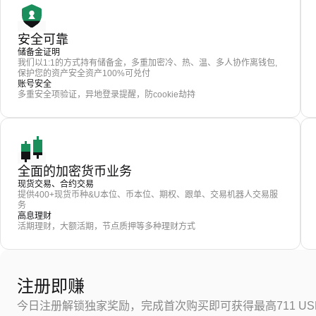
安全可靠
储备金证明
我们以1:1的方式持有储备金，多重加密冷、热、温、多人协作离钱包,
保护您的资产安全资产100%可兑付
账号安全
多重安全项验证，异地登录提醒，防cookie劫持
全面的加密货币业务
现货交易、合约交易
提供400+现货币种&U本位、币本位、期权、跟单、交易机器人交易服
务
高息理财
活期理财，大额活期，节点质押等多种理财方式
注册即赚
今日注册解锁独家奖励，完成首次购买即可获得最高711 US