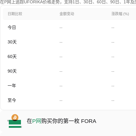
在P网上追踪UFORIKA价格走势，支持1日、30日、60日、90日、1年
日期比较
金额变动
涨跌幅 (%)
今日
--
--
30天
--
--
60天
--
--
90天
--
--
一年
--
--
至今
--
--
在
P网
购买你的第一枚 FORA