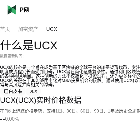
首页
加密资产
UCX
什么是UCX
数据更新时间:
UCX的核心是一个旨在成为基于区块链的全球平台的加密货币代币，专
明度或流程冗长而受到阻碍，UCX旨在简化这些复杂性。通过利用区块
的各种M&A项目。这种创新的方法不仅简化了投资过程，还为更多样化
UCX的关键在于其能够民主化对M&A投资机会的接触。通过使用UCX
常与高风险并购相关的障碍。
白皮书
X
UCX(UCX)实时价格数据
在P网上追踪价格走势，支持1日、30日、60日、90日、1年及历史全周
--
0.00%