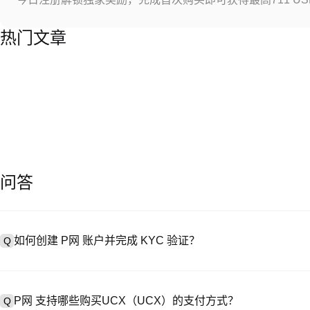
热门文章
问答
如何创建 P网 账户并完成 KYC 验证？
Q
创建账户需访问
注册页面
或下载 P网 应用（iOS/Android），
A
成验证。注册后进入 “设置→安全与验证”，上传有效身份证件和自拍。验
P网 支持哪些购买UCX（UCX）的支付方式？
Q