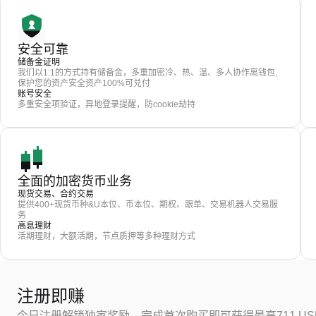
安全可靠
储备金证明
我们以1:1的方式持有储备金，多重加密冷、热、温、多人协作离钱包,
保护您的资产安全资产100%可兑付
账号安全
多重安全项验证，异地登录提醒，防cookie劫持
全面的加密货币业务
现货交易、合约交易
提供400+现货币种&U本位、币本位、期权、跟单、交易机器人交易服
务
高息理财
活期理财，大额活期，节点质押等多种理财方式
注册即赚
今日注册解锁独家奖励，完成首次购买即可获得最高711 US