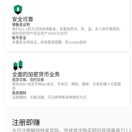
安全可靠
储备金证明
我们以1:1的方式持有储备金，多重加密冷、热、温、多人协作离钱包,
保护您的资产安全资产100%可兑付
账号安全
多重安全项验证，异地登录提醒，防cookie劫持
全面的加密货币业务
现货交易、合约交易
提供400+现货币种&U本位、币本位、期权、跟单、交易机器人交易服
务
高息理财
活期理财，大额活期，节点质押等多种理财方式
注册即赚
今日注册解锁独家奖励，完成首次购买即可获得最高711 U