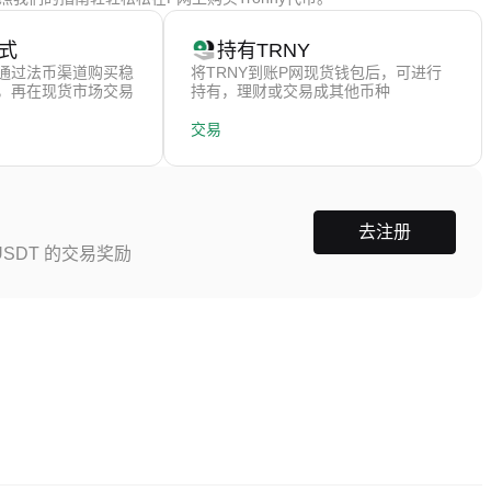
式
持有TRNY
通过法币渠道购买稳
将TRNY到账P网现货钱包后，可进行
），再在现货市场交易
持有，理财或交易成其他币种
交易
去注册
SDT 的交易奖励