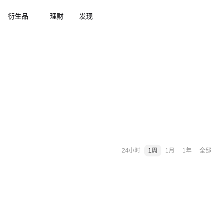
衍生品
理财
发现
24小时
1周
1月
1年
全部