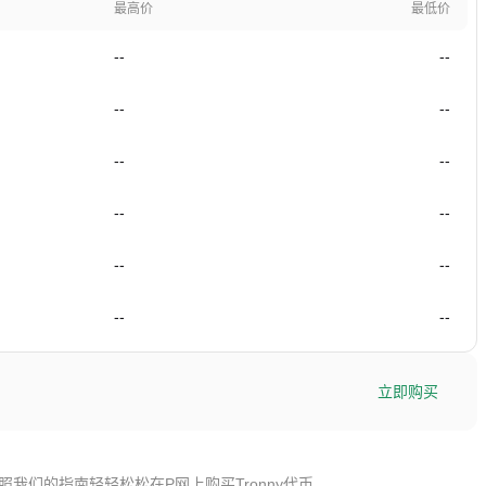
最高价
最低价
--
--
--
--
--
--
--
--
--
--
--
--
立即购买
照我们的指南轻轻松松在P网上购买Tronny代币。