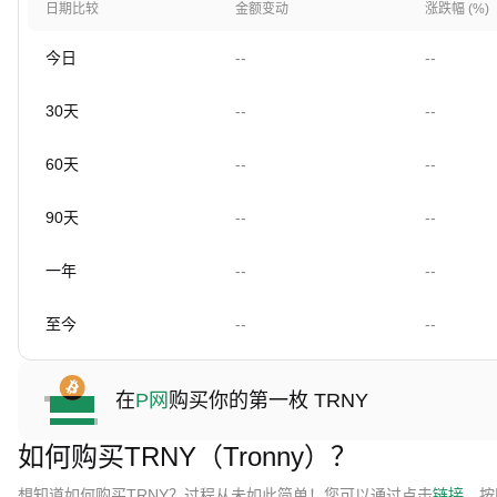
日期比较
金额变动
涨跌幅 (%)
今日
--
--
30天
--
--
60天
--
--
90天
--
--
一年
--
--
至今
--
--
在
P网
购买你的第一枚 TRNY
如何购买TRNY（Tronny）？
想知道如何购买TRNY？过程从未如此简单！您可以通过点击
链接
，按